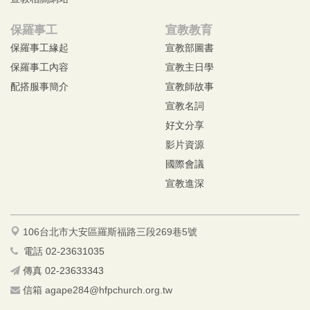
保羅事工
宣教教育
保羅事工緣起
宣教部圖書
保羅事工內容
宣教主日學
配搭服事簡介
宣教師故事
宣教名詞
好文分享
影片資源
國際會議
宣教進深
106台北市大安區羅斯福路三段269巷5號
電話 02-23631035
傳真 02-23633343
信箱
agape284@hfpchurch.org.tw