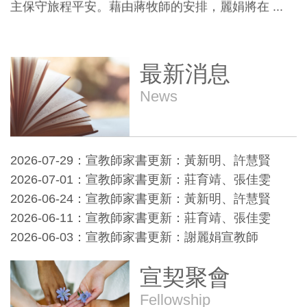
主保守旅程平安。藉由蔣牧師的安排，麗娟將在 ...
耀明&愛華宣教師
(1)感謝主的恩典與憐憫，耀明與愛華在身體軟弱中
最新消息
，仍能完成每月中文堂的服事（每月一次主日 ...
News
本地跨文化泰友教會
一、湖口蒙福之家 (1)感謝神，王師母的健康檢查
結果一切正常。蒙福之家同工、傳道人及弟兄 ...
2026-07-29：宣教師家書更新：黃新明、許慧賢
2026-07-01：宣教師家書更新：莊育靖、張佳雯
2026-06-24：宣教師家書更新：黃新明、許慧賢
2026-06-11：宣教師家書更新：莊育靖、張佳雯
2026-06-03：宣教師家書更新：謝麗娟宣教師
宣契聚會
Fellowship