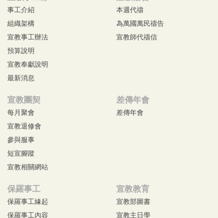
事工介紹
本週代禱
組織架構
為萬國萬民禱告
宣教事工辦法
宣教師代禱信
預算說明
宣教奉獻說明
最新消息
宣教團契
差傳年會
每月聚會
差傳年會
宣教退修會
參與服事
短宣腳蹤
宣教相關網站
保羅事工
宣教教育
保羅事工緣起
宣教部圖書
保羅事工內容
宣教主日學